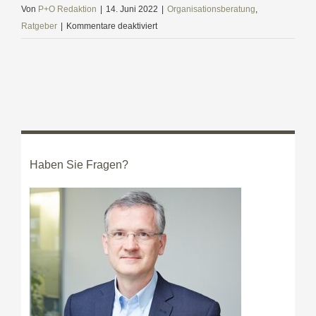
Von
P+O Redaktion
|
14. Juni 2022
|
Organisationsberatung
,
für
Ratgeber
|
Kommentare deaktiviert
Anrede
im
Betrieb:
Das
„Du“
ist
mitunter
ein
Haben Sie Fragen?
falscher
Freund