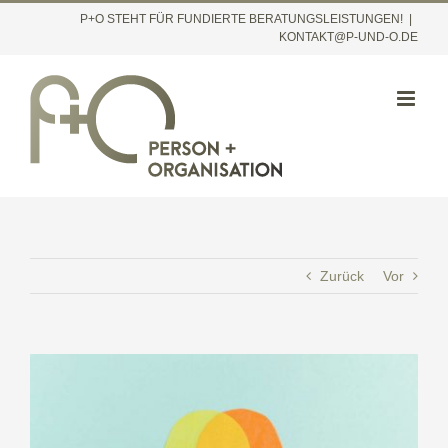
Inhalt
Zum
P+O STEHT FÜR FUNDIERTE BERATUNGSLEISTUNGEN!
|
springen
KONTAKT@P-UND-O.DE
Inhalt
springen
Zurück
Vor
Zeige
grösseres
Bild