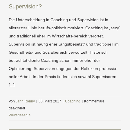
Supervision?
Coachs?
Die Unterscheidung in Coaching und Supervision ist in
allererster Linie berufs-politisch motiviert. Coaching ist „sexy“
und traditionell eher im Wirtschafts-bereich verortet.
Supervision ist häufig eher „angstbesetzt“ und traditionell im
Gesundheits- und Sozialbereich verwurzelt. Historisch
betrachtet diente Coaching schon immer eher der
Optimierung, Supervision dagegen der Reflexion professio-
neller Arbeit. In der Praxis finden sich sowohl Supervisoren
[...]
Von
Jahn Ronny
|
30. März 2017
|
Coaching
|
Kommentare
für
deaktiviert
Worin
Weiterlesen
unterscheiden
sich