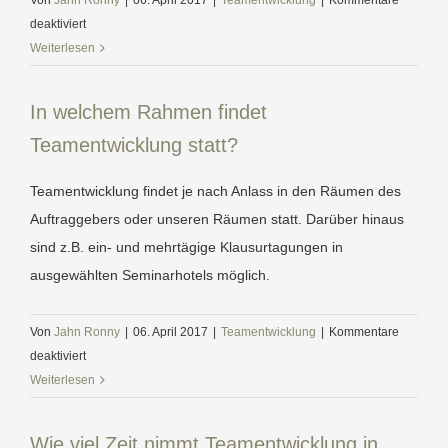
Von
Jahn Ronny
|
06. April 2017
|
Teamentwicklung
|
Kommentare
für
deaktiviert
Worin
Weiterlesen
liegt
der
In welchem Rahmen findet
Nutzen
Teamentwicklung statt?
von
Teamentwicklung?
Teamentwicklung findet je nach Anlass in den Räumen des
Auftraggebers oder unseren Räumen statt. Darüber hinaus
sind z.B. ein- und mehrtägige Klausurtagungen in
ausgewählten Seminarhotels möglich.
Von
Jahn Ronny
|
06. April 2017
|
Teamentwicklung
|
Kommentare
für
deaktiviert
In
Weiterlesen
welchem
Rahmen
Wie viel Zeit nimmt Teamentwicklung in