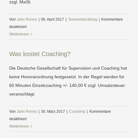
zzgl. MwSt.
Von
Jahn Ronny
|
06. April 2017
|
Teamentwicklung
|
Kommentare
für
deaktiviert
Was
Weiterlesen
kostet
Teamentwicklung?
Was kostet Coaching?
Die Deutsche Gesellschaft für Supervision und Coaching hat
keine Honorarordnung festgesetzt. In der Regel werden für
60 Minuten Einzelcoaching +/- 140,00 € zzgl. Umsatzsteuer
veranschlagt.
Von
Jahn Ronny
|
30. März 2017
|
Coaching
|
Kommentare
für
deaktiviert
Was
Weiterlesen
kostet