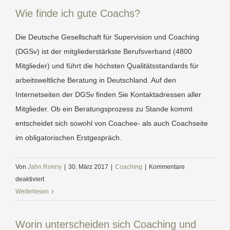
Coaching?
Wie finde ich gute Coachs?
Die Deutsche Gesellschaft für Supervision und Coaching
(DGSv) ist der mitgliederstärkste Berufsverband (4800
Mitglieder) und führt die höchsten Qualitätsstandards für
arbeitsweltliche Beratung in Deutschland. Auf den
Internetseiten der DGSv finden Sie Kontaktadressen aller
Mitglieder. Ob ein Beratungsprozess zu Stande kommt
entscheidet sich sowohl von Coachee- als auch Coachseite
im obligatorischen Erstgespräch.
Von
Jahn Ronny
|
30. März 2017
|
Coaching
|
Kommentare
für
deaktiviert
Wie
Weiterlesen
finde
ich
Worin unterscheiden sich Coaching und
gute