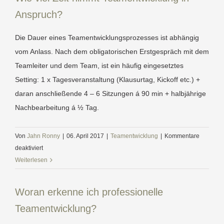
findet
Anspruch?
Teamentwicklung
statt?
Die Dauer eines Teamentwicklungsprozesses ist abhängig
vom Anlass. Nach dem obligatorischen Erstgespräch mit dem
Teamleiter und dem Team, ist ein häufig eingesetztes
Setting: 1 x Tagesveranstaltung (Klausurtag, Kickoff etc.) +
daran anschließende 4 – 6 Sitzungen á 90 min + halbjährige
Nachbearbeitung á ½ Tag.
Von
Jahn Ronny
|
06. April 2017
|
Teamentwicklung
|
Kommentare
für
deaktiviert
Wie
Weiterlesen
viel
Zeit
Woran erkenne ich professionelle
nimmt
Teamentwicklung?
Teamentwicklung
in