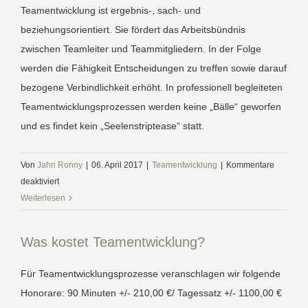
Teamentwicklung ist ergebnis-, sach- und
Anspruch?
beziehungsorientiert. Sie fördert das Arbeitsbündnis
zwischen Teamleiter und Teammitgliedern. In der Folge
werden die Fähigkeit Entscheidungen zu treffen sowie darauf
bezogene Verbindlichkeit erhöht. In professionell begleiteten
Teamentwicklungsprozessen werden keine „Bälle“ geworfen
und es findet kein „Seelenstriptease“ statt.
Von
Jahn Ronny
|
06. April 2017
|
Teamentwicklung
|
Kommentare
für
deaktiviert
Woran
Weiterlesen
erkenne
ich
Was kostet Teamentwicklung?
professionelle
Teamentwicklung?
Für Teamentwicklungsprozesse veranschlagen wir folgende
Honorare: 90 Minuten +/- 210,00 €/ Tagessatz +/- 1100,00 €