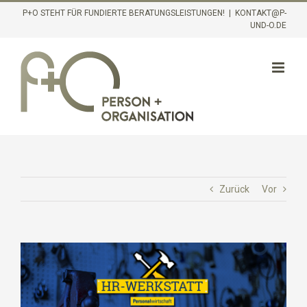
Inhalt
Zum
P+O STEHT FÜR FUNDIERTE BERATUNGSLEISTUNGEN!
|
KONTAKT@P-
springen
UND-O.DE
Inhalt
springen
Zurück
Vor
Zeige
grösseres
Bild