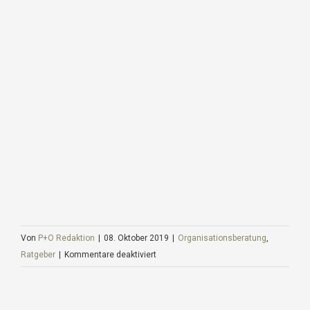
Von
P+O Redaktion
|
08. Oktober 2019
|
Organisationsberatung
,
für
Ratgeber
|
Kommentare deaktiviert
Führung
anders
denken