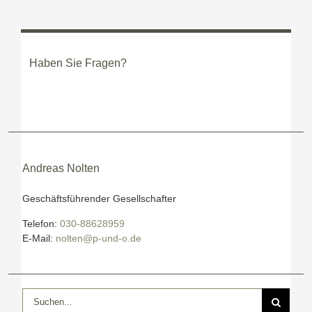
von
Teamentwicklung?
Haben Sie Fragen?
Andreas Nolten
Geschäftsführender Gesellschafter
Telefon:
030-88628959
E-Mail:
nolten@p-und-o.de
Suche
nach: