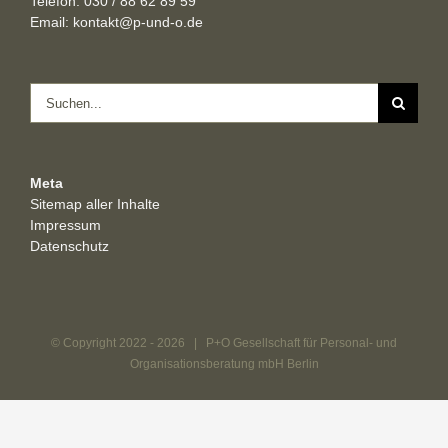
Telefon: 030 / 88 62 89 59
Email:
kontakt@p-und-o.de
Suche
nach:
Meta
Sitemap aller Inhalte
Impressum
Datenschutz
© Copyright 2022 -
2026 | P+O Gesellschaft für Personal- und
Organisationsberatung mbH Berlin
Weitere Informationen über den gesperrten Inhalt.