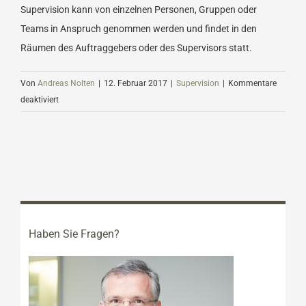
Supervision kann von einzelnen Personen, Gruppen oder
Teams in Anspruch genommen werden und findet in den
Räumen des Auftraggebers oder des Supervisors statt.
Von
Andreas Nolten
|
12. Februar 2017
|
Supervision
|
Kommentare
für
deaktiviert
In
welchem
Rahmen
findet
Supervision
statt?
Haben Sie Fragen?