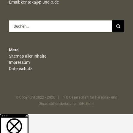
Email:
kontakt@p-und-o.de
Suche
nach:
Meta
Sitemap aller Inhalte
Impressum
Datenschutz
© Copyright 2022 -
2026 | P+O Gesellschaft für Personal- und
Organisationsberatung mbH Berlin
Weitere Informationen über den gesperrten Inhalt.