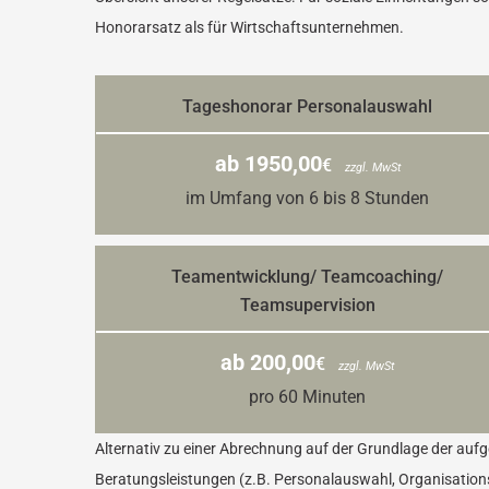
Honorarsatz als für Wirtschaftsunternehmen.
Tageshonorar Personalauswahl
ab 1950,00
€
zzgl. MwSt
im Umfang von 6 bis 8 Stunden
Teamentwicklung/ Teamcoaching/
Teamsupervision
ab 200,00
€
zzgl. MwSt
pro 60 Minuten
Alternativ zu einer Abrechnung auf der Grundlage der auf
Beratungsleistungen (z.B. Personalauswahl, Organisation