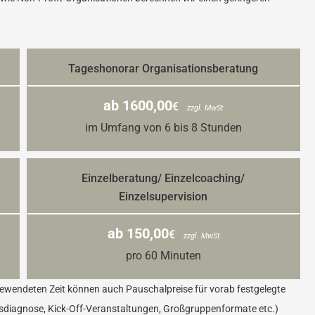
Tageshonorar Organisationsberatung
ab 1600,00
€
zzgl. MwSt
im Umfang von 6 bis 8 Stunden
Einzelberatung/ Einzelcoaching/
Einzelsupervision
ab 150,00
€
zzgl. MwSt
pro 60 Minuten
gewendeten Zeit können auch Pauschalpreise für vorab festgelegte
sdiagnose, Kick-Off-Veranstaltungen, Großgruppenformate etc.)