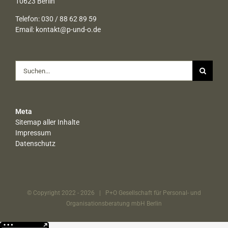
10623 Berlin
Telefon: 030 / 88 62 89 59
Email:
kontakt@p-und-o.de
Suche
nach:
Meta
Sitemap aller Inhalte
Impressum
Datenschutz
© Copyright 2022 -
2026 | P+O Gesellschaft für Personal- und
Organisationsberatung mbH Berlin
Weitere Informationen über den gesperrten Inhalt.