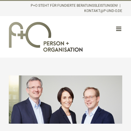
Inhalt
Zum
P+O STEHT FÜR FUNDIERTE BERATUNGSLEISTUNGEN!
|
springen
KONTAKT@P-UND-O.DE
Inhalt
springen