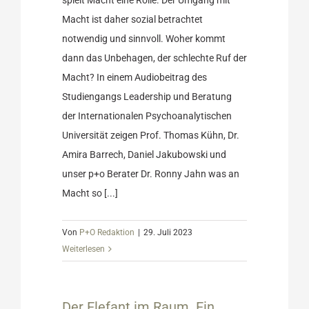
Macht ist daher sozial betrachtet
notwendig und sinnvoll. Woher kommt
dann das Unbehagen, der schlechte Ruf der
Macht? In einem Audiobeitrag des
Studiengangs Leadership und Beratung
der Internationalen Psychoanalytischen
Universität zeigen Prof. Thomas Kühn, Dr.
Amira Barrech, Daniel Jakubowski und
unser p+o Berater Dr. Ronny Jahn was an
Macht so [...]
Von
P+O Redaktion
|
29. Juli 2023
Weiterlesen
m. Ein
ltag in
Der Elefant im Raum. Ein
n