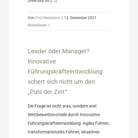
Diversity ist [...]
Von
P+O Redaktion
|
13. Dezember 2021
Weiterlesen
nnovative
ung schert
Leader oder Manager?
der Zeit“.
Ratgeber
Innovative
Führungskräfteentwicklung
schert sich nicht um den
„Puls der Zeit“.
Die Frage ist nicht was, sondern wie!
Wettbewerbsvorteile durch Innovative
Führungskräfteentwicklung. Agiles Führen,
transformationales Führen, situatives