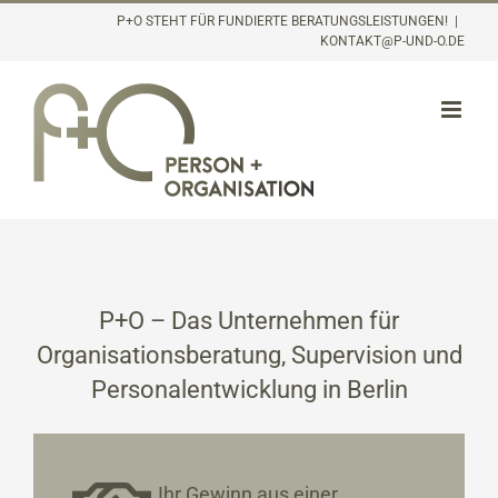
Inhalt
Zum
P+O STEHT FÜR FUNDIERTE BERATUNGSLEISTUNGEN!
|
springen
KONTAKT@P-UND-O.DE
Inhalt
springen
P+O – Das Unternehmen für
Organisationsberatung, Supervision und
Personalentwicklung in Berlin
Ihr Gewinn aus einer