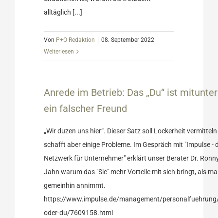
alltäglich [...]
Von
P+O Redaktion
|
08. September 2022
Weiterlesen
 „Du“ ist
 Freund
Anrede im Betrieb: Das „Du“ ist mitunter
Ratgeber
ein falscher Freund
„Wir duzen uns hier“. Dieser Satz soll Lockerheit vermitteln
schafft aber einige Probleme. Im Gespräch mit "Impulse - 
Netzwerk für Unternehmer" erklärt unser Berater Dr. Ronn
Jahn warum das "Sie" mehr Vorteile mit sich bringt, als m
gemeinhin annimmt.
https://www.impulse.de/management/personalfuehrung/
oder-du/7609158.html