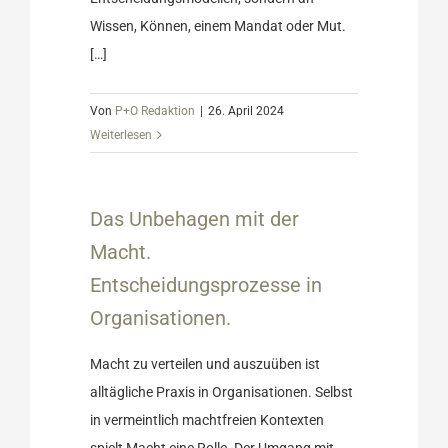
Wissen, Können, einem Mandat oder Mut.
[…]
Von
P+O Redaktion
|
26. April 2024
Weiterlesen
r Macht.
sse in
Das Unbehagen mit der
.
Ratgeber
Macht.
Entscheidungsprozesse in
Organisationen.
Macht zu verteilen und auszuüben ist
alltägliche Praxis in Organisationen. Selbst
in vermeintlich machtfreien Kontexten
spielt Macht eine Rolle. Der Umgang mit