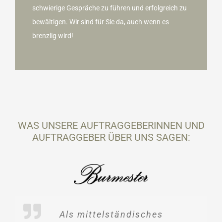
schwierige Gespräche zu führen und erfolgreich zu
bewältigen. Wir sind für Sie da, auch wenn es
brenzlig wird!
WAS UNSERE AUFTRAGGEBERINNEN UND
AUFTRAGGEBER ÜBER UNS SAGEN:
Seit mehreren Jahren arbeiten wir
Unaufgeregt und mit Maß hat uns
p+o begleitet uns seit Ende 2019
Als CEO der TRIOVEGA GmbH
Als mittelständisches
Seit einigen Jahren unterstützt