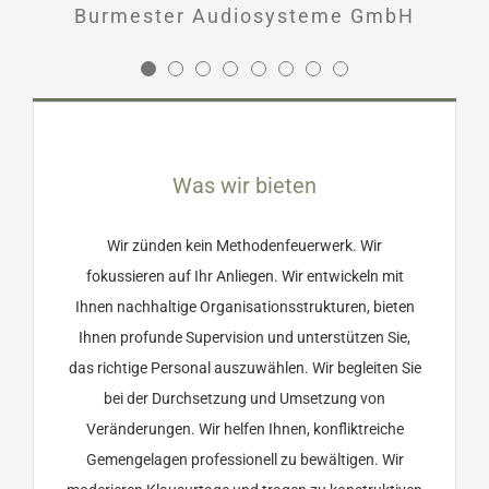
Burmester Audiosysteme GmbH
neuem Elan zuversichtlich in die
Zukunft zu starten!
Dr. Anja Kolburg, Tatjana
Was wir bieten
Jendrzejewski, Stefan Panzer
(Geschäftsführung)
Wellenbrecher e.V.
Wir zünden kein Methodenfeuerwerk. Wir
– der Jugendhilfeträger
fokussieren auf Ihr Anliegen. Wir entwickeln mit
Ihnen nachhaltige Organisationsstrukturen, bieten
Ihnen profunde Supervision und unterstützen Sie,
das richtige Personal auszuwählen. Wir begleiten Sie
bei der Durchsetzung und Umsetzung von
Veränderungen. Wir helfen Ihnen, konfliktreiche
Gemengelagen professionell zu bewältigen. Wir