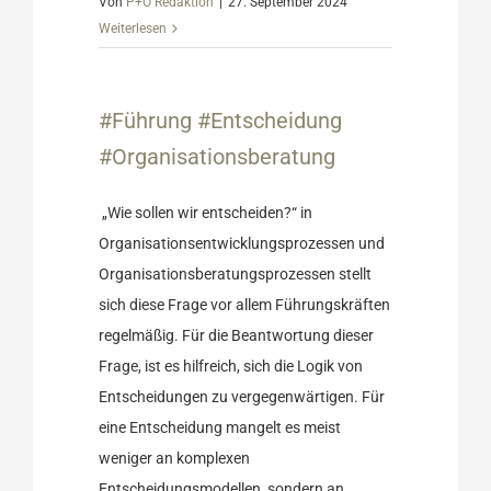
Von
P+O Redaktion
|
27. September 2024
Weiterlesen
idung
atung
#Führung #Entscheidung
Ratgeber
#Organisationsberatung
„Wie sollen wir entscheiden?“ in
Organisationsentwicklungsprozessen und
Organisationsberatungsprozessen stellt
sich diese Frage vor allem Führungskräften
regelmäßig. Für die Beantwortung dieser
Frage, ist es hilfreich, sich die Logik von
Entscheidungen zu vergegenwärtigen. Für
eine Entscheidung mangelt es meist
weniger an komplexen
Entscheidungsmodellen, sondern an