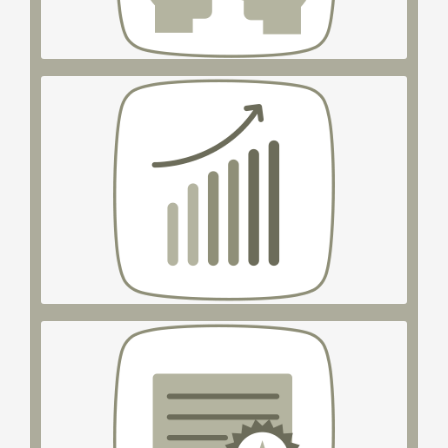
Unsere Stärke
Mitarbeiter*innen.
von Organisationen, Teams, Führungskräften und
Erhalt und zukunftsorientierte Weiterentwicklung
Unser Ziel
Praxis gepaart mit Engagement und Leidenschaft.
Erkenntnisse und dem State of the Art beraterischer
der Grundlage neuster wissenschaftlicher