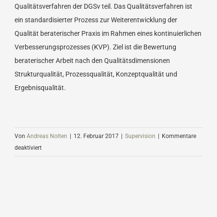
Qualitätsverfahren der DGSv teil. Das Qualitätsverfahren ist
ein standardisierter Prozess zur Weiterentwicklung der
Qualität beraterischer Praxis im Rahmen eines kontinuierlichen
Verbesserungsprozesses (KVP). Ziel ist die Bewertung
beraterischer Arbeit nach den Qualitätsdimensionen
Strukturqualität, Prozessqualität, Konzeptqualität und
Ergebnisqualität.
Von
Andreas Nolten
|
12. Februar 2017
|
Supervision
|
Kommentare
für
deaktiviert
Wie
finde
ich
gute
Supervisoren?