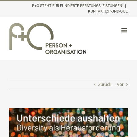
Inhalt
Zum
P+O STEHT FÜR FUNDIERTE BERATUNGSLEISTUNGEN!
|
springen
KONTAKT@P-UND-O.DE
Inhalt
springen
Zurück
Vor
Zeige
grösseres
Bild